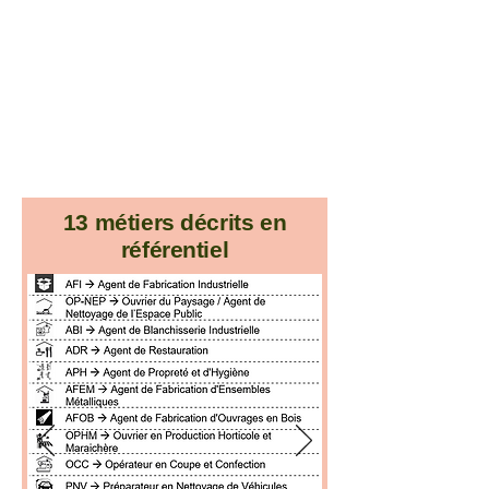
13 métiers décrits en
référentiel