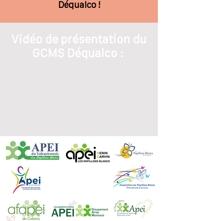
Déqualco !
Vidéo de présentation du
GCMS Déqualco :